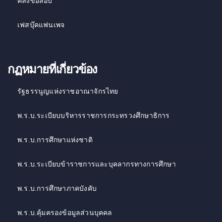
คลังข้อสอบ
เฟสบุ๊คแฟนเพจ
กฏหมายที่เกี่ยวข้อง
รัฐธรรนูญแห่งราชอาณาจักรไทย
พ.ร.บ.ระเบียบบริหารราชการกระทรวงศึกษาธิการ
พ.ร.บ.การศึกษาแห่งชาติ
พ.ร.บ.ระเบียบข้าราชการและบุคลากรทางการศึกษา
พ.ร.บ.การศึกษาภาคบังคับ
พ.ร.บ.คุ้มครองข้อมูลส่วนบุคคล