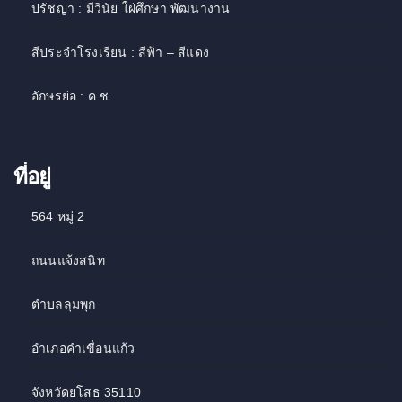
ปรัชญา : มีวินัย ใฝ่ศึกษา พัฒนางาน
สีประจำโรงเรียน : สีฟ้า – สีแดง
อักษรย่อ : ค.ช.
ที่อยู่
564 หมู่ 2
ถนนแจ้งสนิท
ตำบลลุมพุก
อำเภอคำเขื่อนแก้ว
จังหวัดยโสธ 35110