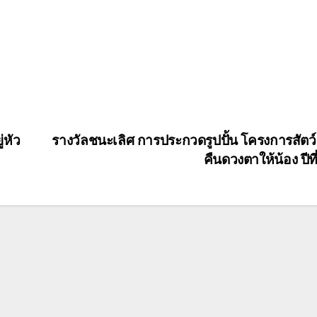
่หัว
รางวัลชนะเลิศ การประกวดรูปปั้น โครงการสัตว
คืนดวงตาให้น้อง ปีที