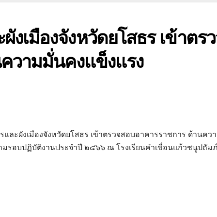
ังเมืองจังหวัดยโสธร เข้าตรว
ความมั่นคงแข็งแรง
ารและผังเมืองจังหวัดยโสธร เข้าตรวจสอบอาคารราชการ ด้านคว
มรอบปฏิบัติงานประจําปี ๒๕๖๖ ณ โรงเรียนคำเขื่อนแก้วชนูปถัมภ