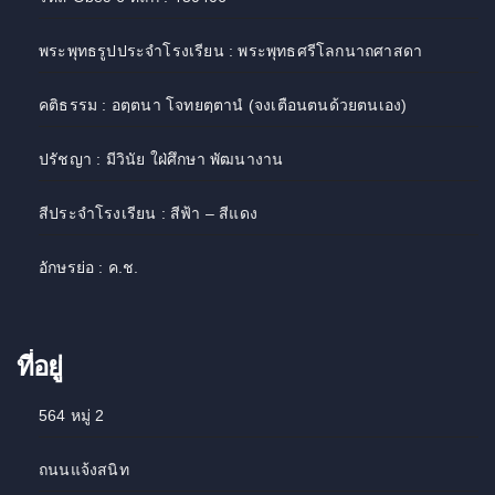
พระพุทธรูปประจำโรงเรียน : พระพุทธศรีโลกนาถศาสดา
คติธรรม : อตฺตนา โจทยตฺตานํ (จงเตือนตนด้วยตนเอง)
ปรัชญา : มีวินัย ใฝ่ศึกษา พัฒนางาน
สีประจำโรงเรียน : สีฟ้า – สีแดง
อักษรย่อ : ค.ช.
ที่อยู่
564 หมู่ 2
ถนนแจ้งสนิท