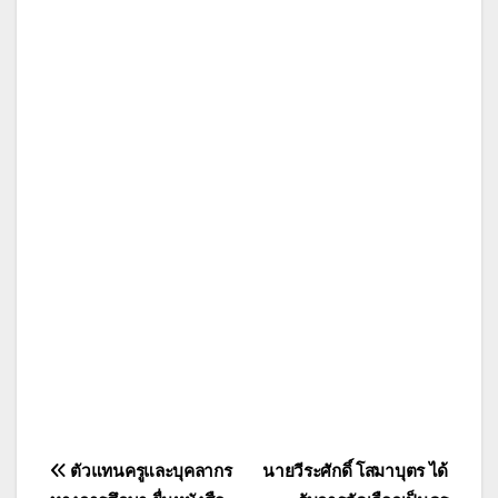
แนะแนว
ตัวแทนครูและบุคลากร
นายวีระศักดิ์ โสมาบุตร ได้