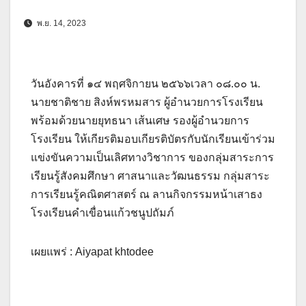
พ.ย. 14, 2023
วันอังคารที่ ๑๔ พฤศจิกายน ๒๕๖๖เวลา ๐๘.๐๐ น.
นายชาติชาย สิงห์พรหมสาร ผู้อำนวยการโรงเรียน
พร้อมด้วยนายยุทธนา เส้นเศษ รองผู้อำนวยการ
โรงเรียน
ให้เกียรติมอบเกียรติบัตรกับนักเรียนเข้าร่วม
แข่งขันความเป็นเลิศทางวิชาการ ของกลุ่มสาระการ
เรียนรู้สังคมศึกษา ศาสนาและวัฒนธรรม กลุ่มสาระ
การเรียนรู้คณิตศาสตร์ ณ ลานกิจกรรมหน้าเสาธง
โรงเรียนคำเขื่อนแก้วชนูปถัมภ์
เผยแพร่ : Aiyapat khtodee