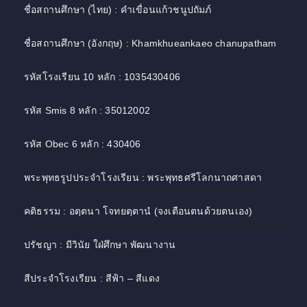
ชื่อสถานศึกษา (ไทย) : คำเขื่อนแก้วชนูปถัมภ์
ชื่อสถานศึกษา (อังกฤษ) : Khamkhueankaeo chanupatham
รหัสโรงเรียน 10 หลัก : 1035430406
รหัส Smis 8 หลัก : 35012002
รหัส Obec 6 หลัก : 430406
พระพุทธรูปประจำโรงเรียน : พระพุทธศรีโลกนาถศาสดา
คติธรรม : อตฺตนา โจทยตฺตานํ (จงเตือนตนด้วยตนเอง)
ปรัชญา : มีวินัย ใฝ่ศึกษา พัฒนางาน
สีประจำโรงเรียน : สีฟ้า – สีแดง