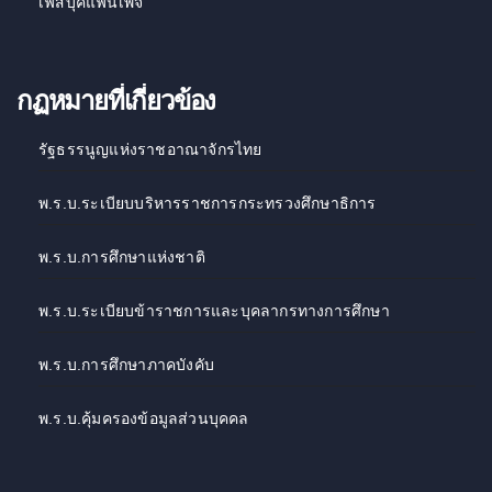
เฟสบุ๊คแฟนเพจ
กฏหมายที่เกี่ยวข้อง
รัฐธรรนูญแห่งราชอาณาจักรไทย
พ.ร.บ.ระเบียบบริหารราชการกระทรวงศึกษาธิการ
พ.ร.บ.การศึกษาแห่งชาติ
พ.ร.บ.ระเบียบข้าราชการและบุคลากรทางการศึกษา
พ.ร.บ.การศึกษาภาคบังคับ
พ.ร.บ.คุ้มครองข้อมูลส่วนบุคคล