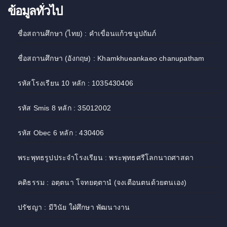
ข้อมูลทั่วไป
ชื่อสถานศึกษา (ไทย) : คำเขื่อนแก้วชนูปถัมภ์
ชื่อสถานศึกษา (อังกฤษ) : Khamkhueankaeo chanupatham
รหัสโรงเรียน 10 หลัก : 1035430406
รหัส Smis 8 หลัก : 35012002
รหัส Obec 6 หลัก : 430406
พระพุทธรูปประจำโรงเรียน : พระพุทธศรีโลกนาถศาสดา
คติธรรม : อตฺตนา โจทยตฺตานํ (จงเตือนตนด้วยตนเอง)
ปรัชญา : มีวินัย ใฝ่ศึกษา พัฒนางาน