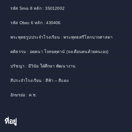
รหัส Smis 8 หลัก : 35012002
รหัส Obec 6 หลัก : 430406
พระพุทธรูปประจำโรงเรียน : พระพุทธศรีโลกนาถศาสดา
คติธรรม : อตฺตนา โจทยตฺตานํ (จงเตือนตนด้วยตนเอง)
ปรัชญา : มีวินัย ใฝ่ศึกษา พัฒนางาน
สีประจำโรงเรียน : สีฟ้า – สีแดง
อักษรย่อ : ค.ช.
ที่อยู่