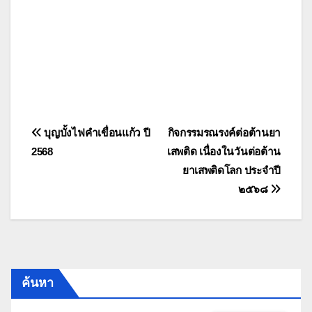
แนะแนว
บุญบั้งไฟคำเขื่อนแก้ว ปี
กิจกรรมรณรงค์ต่อต้านยา
2568
เสพติด เนื่องในวันต่อต้าน
เรื่อง
ยาเสพติดโลก ประจำปี
๒๕๖๘
ค้นหา