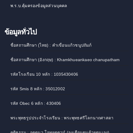
พ.ร.บ.คุ้มครองข้อมูลส่วนบุคคล
ข้อมูลทั่วไป
ชื่อสถานศึกษา (ไทย) : คำเขื่อนแก้วชนูปถัมภ์
ชื่อสถานศึกษา (อังกฤษ) : Khamkhueankaeo chanupatham
รหัสโรงเรียน 10 หลัก : 1035430406
รหัส Smis 8 หลัก : 35012002
รหัส Obec 6 หลัก : 430406
พระพุทธรูปประจำโรงเรียน : พระพุทธศรีโลกนาถศาสดา
คติธรรม : อตฺตนา โจทยตฺตานํ (จงเตือนตนด้วยตนเอง)