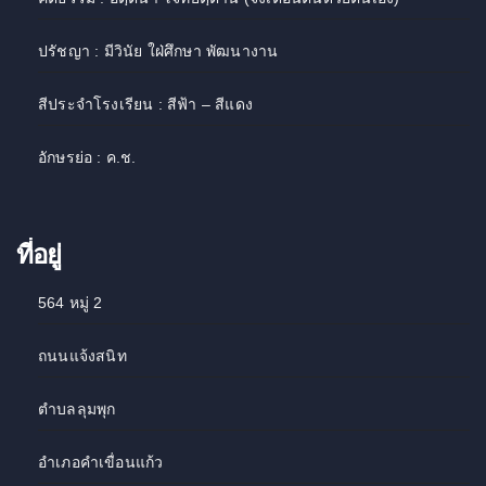
ปรัชญา : มีวินัย ใฝ่ศึกษา พัฒนางาน
สีประจำโรงเรียน : สีฟ้า – สีแดง
อักษรย่อ : ค.ช.
ที่อยู่
564 หมู่ 2
ถนนแจ้งสนิท
ตำบลลุมพุก
อำเภอคำเขื่อนแก้ว