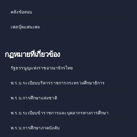
คลังข้อสอบ
เฟสบุ๊คแฟนเพจ
กฏหมายที่เกี่ยวข้อง
รัฐธรรนูญแห่งราชอาณาจักรไทย
พ.ร.บ.ระเบียบบริหารราชการกระทรวงศึกษาธิการ
พ.ร.บ.การศึกษาแห่งชาติ
พ.ร.บ.ระเบียบข้าราชการและบุคลากรทางการศึกษา
พ.ร.บ.การศึกษาภาคบังคับ