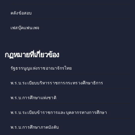
คลังข้อสอบ
เฟสบุ๊คแฟนเพจ
กฏหมายที่เกี่ยวข้อง
รัฐธรรนูญแห่งราชอาณาจักรไทย
พ.ร.บ.ระเบียบบริหารราชการกระทรวงศึกษาธิการ
พ.ร.บ.การศึกษาแห่งชาติ
พ.ร.บ.ระเบียบข้าราชการและบุคลากรทางการศึกษา
พ.ร.บ.การศึกษาภาคบังคับ