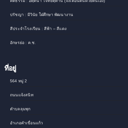
คติธรรม : อตฺตนา โจทยตฺตานํ (จงเตือนตนด้วยตนเอง)
ปรัชญา : มีวินัย ใฝ่ศึกษา พัฒนางาน
สีประจำโรงเรียน : สีฟ้า – สีแดง
อักษรย่อ : ค.ช.
ที่อยู่
564 หมู่ 2
ถนนแจ้งสนิท
ตำบลลุมพุก
อำเภอคำเขื่อนแก้ว