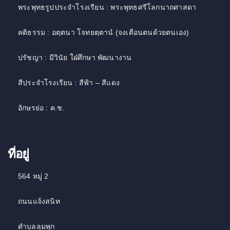
พระพุทธรูปประจำโรงเรียน : พระพุทธศรีโลกนาถศาสดา
คติธรรม : อตฺตนา โจทยตฺตานํ (จงเตือนตนด้วยตนเอง)
ปรัชญา : มีวินัย ใฝ่ศึกษา พัฒนางาน
สีประจำโรงเรียน : สีฟ้า – สีแดง
อักษรย่อ : ค.ช.
ที่อยู่
564 หมู่ 2
ถนนแจ้งสนิท
ตำบลลุมพุก