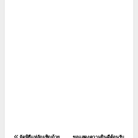
จัดพิธีแห่อัญเชิญถ้วย
ขอแสดงความยินดีต้อนรับ