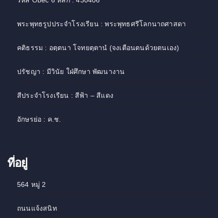
รหัส Obec 6 หลัก : 430406
พระพุทธรูปประจำโรงเรียน : พระพุทธศรีโลกนาถศาสดา
คติธรรม : อตฺตนา โจทยตฺตานํ (จงเตือนตนด้วยตนเอง)
ปรัชญา : มีวินัย ใฝ่ศึกษา พัฒนางาน
สีประจำโรงเรียน : สีฟ้า – สีแดง
อักษรย่อ : ค.ช.
ที่อยู่
564 หมู่ 2
ถนนแจ้งสนิท