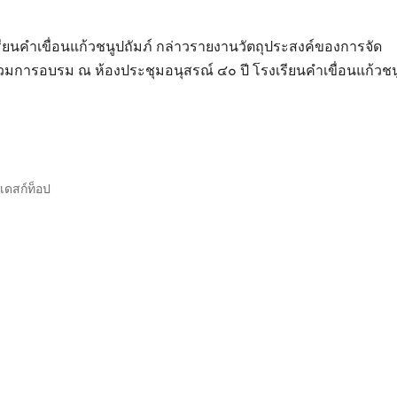
ียนคำเขื่อนแก้วชนูปถัมภ์ กล่าวรายงานวัตถุประสงค์ของการจัด
้าร่วมการอบรม ณ ห้องประชุมอนุสรณ์ ๔๐ ปี โรงเรียนคำเขื่อนแก้วช
เดสก์ท็อป