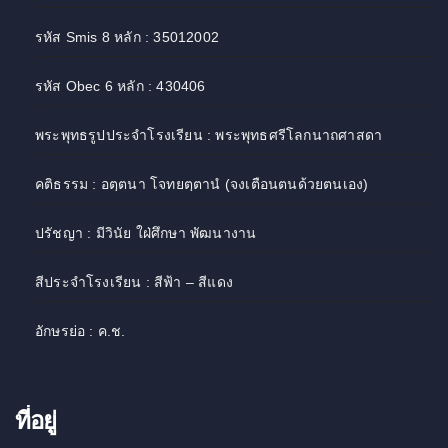
รหัส Smis 8 หลัก : 35012002
รหัส Obec 6 หลัก : 430406
พระพุทธรูปประจำโรงเรียน : พระพุทธศรีโลกนาถศาสดา
คติธรรม : อตฺตนา โจทยตฺตานํ (จงเตือนตนด้วยตนเอง)
ปรัชญา : มีวินัย ใฝ่ศึกษา พัฒนางาน
สีประจำโรงเรียน : สีฟ้า – สีแดง
อักษรย่อ : ค.ช.
ที่อยู่