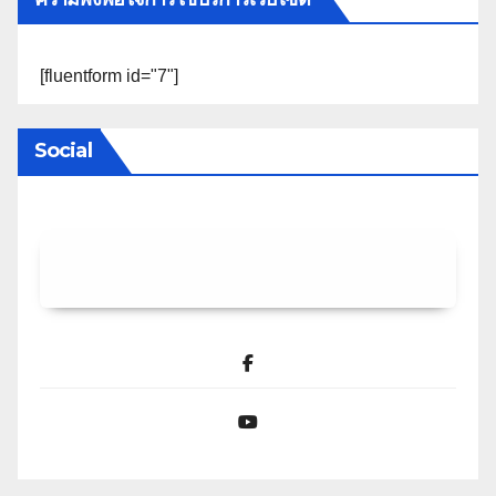
[fluentform id="7"]
Social
Facebook
YouTube