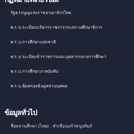
รัฐธรรนูญแห่งราชอาณาจักรไทย
พ.ร.บ.ระเบียบบริหารราชการกระทรวงศึกษาธิการ
พ.ร.บ.การศึกษาแห่งชาติ
พ.ร.บ.ระเบียบข้าราชการและบุคลากรทางการศึกษา
พ.ร.บ.การศึกษาภาคบังคับ
พ.ร.บ.คุ้มครองข้อมูลส่วนบุคคล
ข้อมูลทั่วไป
ชื่อสถานศึกษา (ไทย) : คำเขื่อนแก้วชนูปถัมภ์