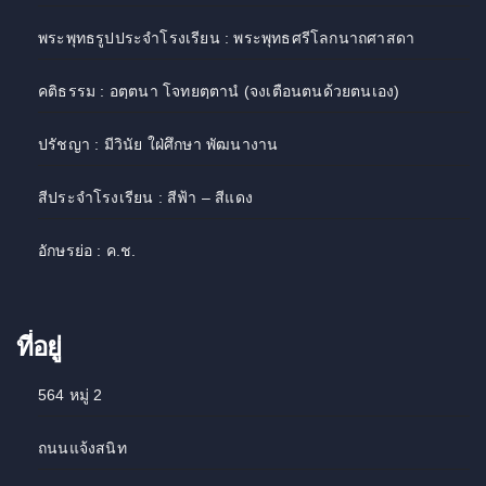
พระพุทธรูปประจำโรงเรียน : พระพุทธศรีโลกนาถศาสดา
คติธรรม : อตฺตนา โจทยตฺตานํ (จงเตือนตนด้วยตนเอง)
ปรัชญา : มีวินัย ใฝ่ศึกษา พัฒนางาน
สีประจำโรงเรียน : สีฟ้า – สีแดง
อักษรย่อ : ค.ช.
ที่อยู่
564 หมู่ 2
ถนนแจ้งสนิท