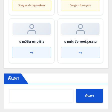
วิทยฐานะ ชำนาญการพิเศษ
วิทยฐานะ ชำนาญการ
นายวิชิต แทบท้าว
นายทัตชัย พงษ์สุวรรณ
ครู
ครู
ค้นหา
ค้นหา