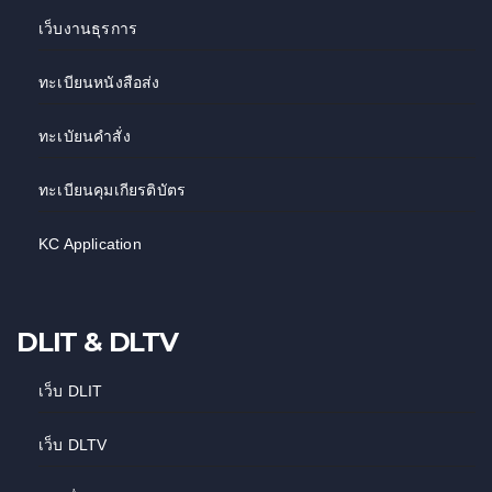
เว็บงานธุรการ
ทะเบียนหนังสือส่ง
ทะเบัยนคำสั่ง
ทะเบียนคุมเกียรติบัตร
KC Application
DLIT & DLTV
เว็บ DLIT
เว็บ DLTV