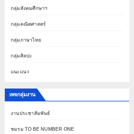
กลุ่มสังคมศึกษาฯ
กลุ่มคณิตศาสตร์
กลุ่มภาษาไทย
กลุ่มศิลปะ
แนะแนว
เพจกลุ่มงาน
งานประชาสัมพันธ์
ชมรม TO BE NUMBER ONE