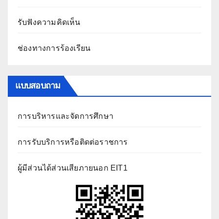
รับฟังความคิดเห็น
ช่องทางการร้องเรียน
แบบสอบถาม
การบริหารและจัดการศึกษา
การรับบริการหรือติดต่อราชการ
ผู้มีส่วนได้ส่วนเสียภายนอก EIT1