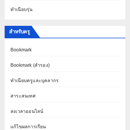
ทำเนียบรุ่น
สำหรับครู
Bookmark
Bookmark (สำรอง
)
ทำเนียบครูและบุคลากร
สาระสนเทศ
ลงเวลาออนไลน์
แก้ไขผลการเรียน