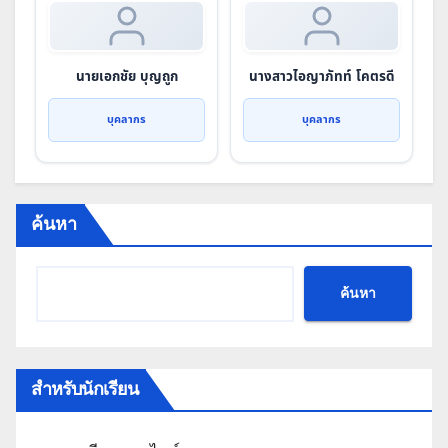
นายเอกชัย บุญถูก
นางสาวไอญาภัทท์ โคตรดี
บุคลากร
บุคลากร
ค้นหา
ค้นหา
สำหรับนักเรียน