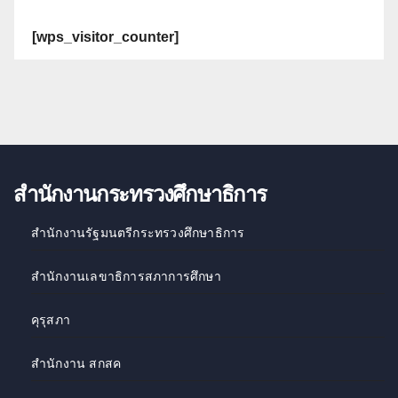
[wps_visitor_counter]
สำนักงานกระทรวงศึกษาธิการ
สำนักงานรัฐมนตรีกระทรวงศึกษาธิการ
สำนักงานเลขาธิการสภาการศึกษา
คุรุสภา
สำนักงาน สกสค