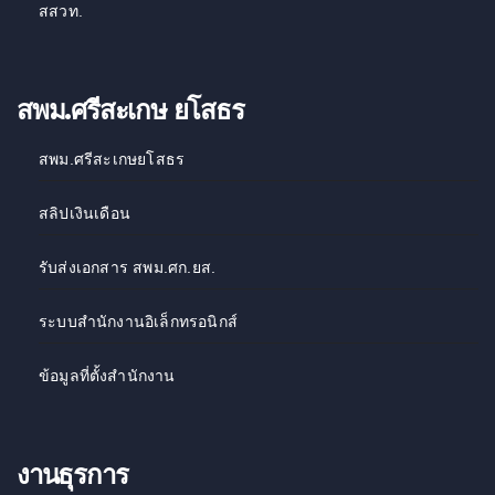
สสวท
.
สพม.ศรีสะเกษ ยโสธร
สพม.ศรีสะเกษยโสธร
สลิปเงินเดือน
รับส่งเอกสาร สพม.ศก.ยส.
ระบบสำนักงานอิเล็กทรอนิกส์
ข้อมูลที่ตั้งสำนักงาน
งานธุรการ