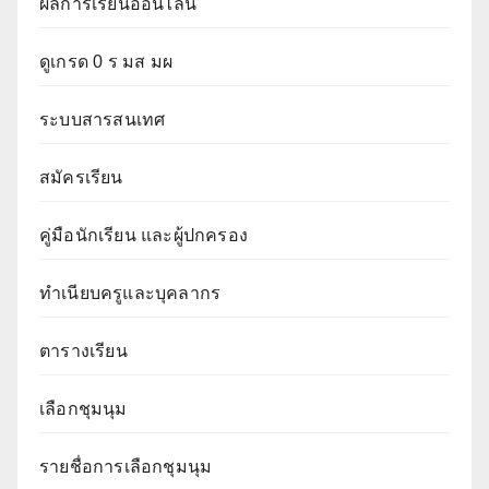
ผลการเรียนออนไลน์
ดูเกรด 0 ร มส มผ
ระบบสารสนเทศ
สมัครเรียน
คู่มือนักเรียน และผู้ปกครอง
ทำเนียบครูและบุคลากร
ตารางเรียน
เลือกชุมนุม
รายชื่อการเลือกชุมนุม