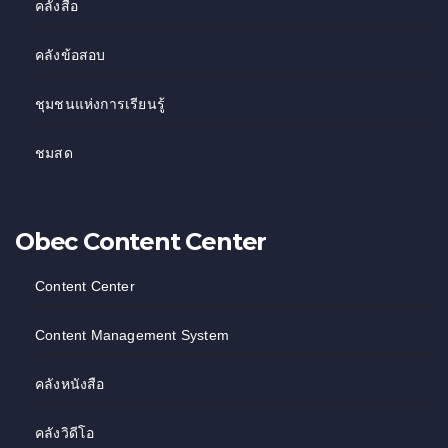
คลังสื่อ
คลังข้อสอบ
ชุมชนแห่งการเรียนรู้
ชมสด
Obec Content Center
Content Center
Content Management System
คลังหนังสือ
คลังวิดีโอ