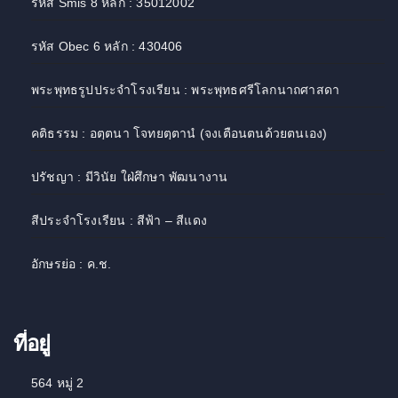
รหัส Smis 8 หลัก : 35012002
รหัส Obec 6 หลัก : 430406
พระพุทธรูปประจำโรงเรียน : พระพุทธศรีโลกนาถศาสดา
คติธรรม : อตฺตนา โจทยตฺตานํ (จงเตือนตนด้วยตนเอง)
ปรัชญา : มีวินัย ใฝ่ศึกษา พัฒนางาน
สีประจำโรงเรียน : สีฟ้า – สีแดง
อักษรย่อ : ค.ช.
ที่อยู่
564 หมู่ 2