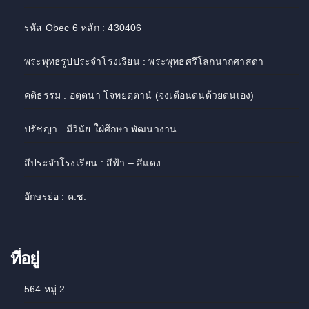
รหัส Obec 6 หลัก : 430406
พระพุทธรูปประจำโรงเรียน : พระพุทธศรีโลกนาถศาสดา
คติธรรม : อตฺตนา โจทยตฺตานํ (จงเตือนตนด้วยตนเอง)
ปรัชญา : มีวินัย ใฝ่ศึกษา พัฒนางาน
สีประจำโรงเรียน : สีฟ้า – สีแดง
อักษรย่อ : ค.ช.
ที่อยู่
564 หมู่ 2