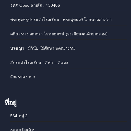
รหัส Obec 6 หลัก : 430406
พระพุทธรูปประจำโรงเรียน : พระพุทธศรีโลกนาถศาสดา
คติธรรม : อตฺตนา โจทยตฺตานํ (จงเตือนตนด้วยตนเอง)
ปรัชญา : มีวินัย ใฝ่ศึกษา พัฒนางาน
สีประจำโรงเรียน : สีฟ้า – สีแดง
อักษรย่อ : ค.ช.
ที่อยู่
564 หมู่ 2
ถนนแจ้งสนิท