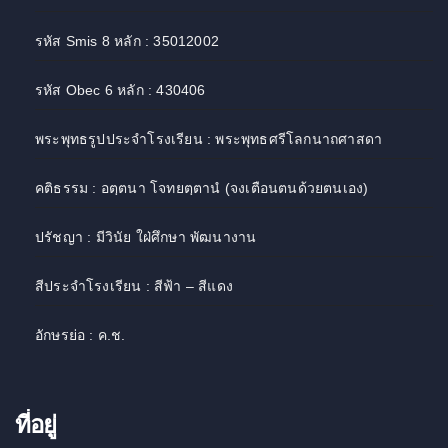
รหัส Smis 8 หลัก : 35012002
รหัส Obec 6 หลัก : 430406
พระพุทธรูปประจำโรงเรียน : พระพุทธศรีโลกนาถศาสดา
คติธรรม : อตฺตนา โจทยตฺตานํ (จงเตือนตนด้วยตนเอง)
ปรัชญา : มีวินัย ใฝ่ศึกษา พัฒนางาน
สีประจำโรงเรียน : สีฟ้า – สีแดง
อักษรย่อ : ค.ช.
ที่อยู่