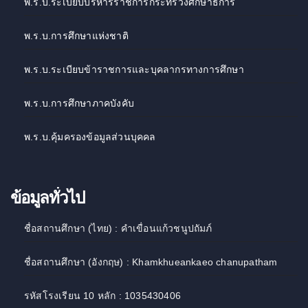
พ.ร.บ.ระเบียบบริหารราชการกระทรวงศึกษาธิการ
พ.ร.บ.การศึกษาแห่งชาติ
พ.ร.บ.ระเบียบข้าราชการและบุคลากรทางการศึกษา
พ.ร.บ.การศึกษาภาคบังคับ
พ.ร.บ.คุ้มครองข้อมูลส่วนบุคคล
ข้อมูลทั่วไป
ชื่อสถานศึกษา (ไทย) : คำเขื่อนแก้วชนูปถัมภ์
ชื่อสถานศึกษา (อังกฤษ) : Khamkhueankaeo chanupatham
รหัสโรงเรียน 10 หลัก : 1035430406