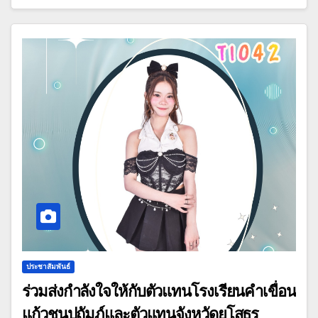
ประชาสัมพันธ์
ร่วมส่งกำลังใจให้กับตัวแทนโรงเรียนคำเขื่อน
แก้วชนูปถัมภ์และตัวแทนจังหวัดยโสธร