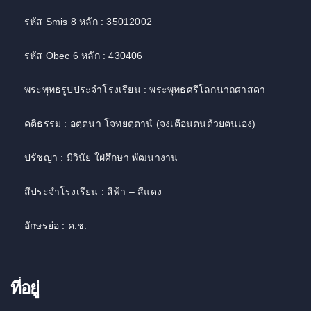
รหัส Smis 8 หลัก : 35012002
รหัส Obec 6 หลัก : 430406
พระพุทธรูปประจำโรงเรียน : พระพุทธศรีโลกนาถศาสดา
คติธรรม : อตฺตนา โจทยตฺตานํ (จงเตือนตนด้วยตนเอง)
ปรัชญา : มีวินัย ใฝ่ศึกษา พัฒนางาน
สีประจำโรงเรียน : สีฟ้า – สีแดง
อักษรย่อ : ค.ช.
ที่อยู่