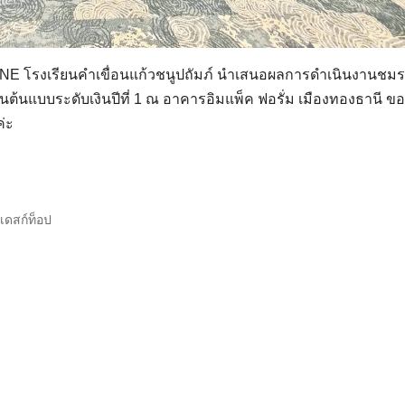
E โรงเรียนคำเขื่อนแก้วชนูปถัมภ์ นำเสนอผลการดำเนินงานชม
นแบบระดับเงินปีที่ 1 ณ อาคารอิมแพ็ค ฟอรั่ม เมืองทองธานี ขอ
่ะ
เดสก์ท็อป