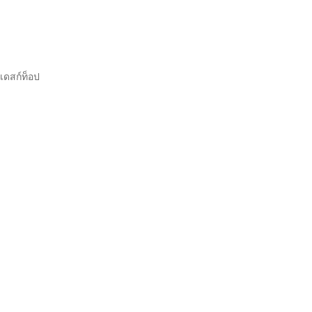
เดสก์ท็อป