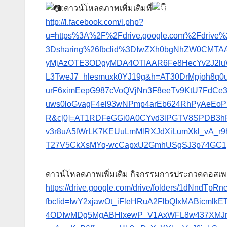
:ดาวน์โหลดภาพเพิ่มเติมที่
http://l.facebook.com/l.php?
u=https%3A%2F%2Fdrive.google.com%2Fdriv
3Dsharing%26fbclid%3DIwZXh0bgNhZW0CM
yMjAzOTE3ODgyMDA4OTIAAR6Fe8HecYv2J2lu
L3TweJ7_hlesmuxk0YJ19g&h=AT30DrMpjoh8q0
urF6ximEepG987cVoQVjNn3F8eeTv9KtU7FdCe
uws0loGvagF4el93wNPmp4arEb624RhPyAeEoPH
R&c[0]=AT1RDFeGGi0A0CYvd3lPGTV8SPDB3h
v3r8uA5lWrLK7KEUuLmMlRXJdXiLumXkl_vA_r9h
T27V5CkXsMYq-wcCapxU2GmhUSgSJ3p74GC1p
ดาวน์โหลดภาพเพิ่มเติม กิจกรรมการประกวดคอสเพ
https://drive.google.com/drive/folders/1dNnd
fbclid=IwY2xjawOt_iFleHRuA2FlbQIxMABicm
4ODIwMDg5MgABHlxewP_V1AxWFL8w437XMJrqf