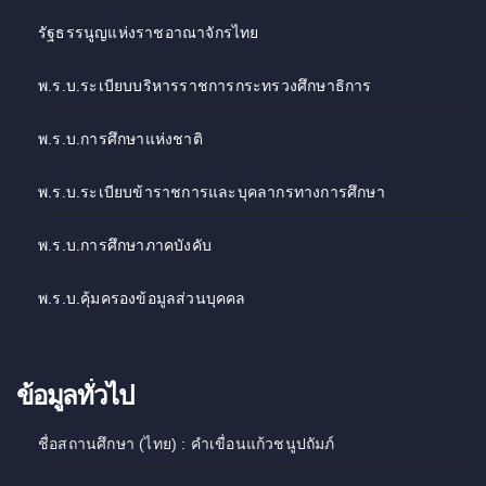
รัฐธรรนูญแห่งราชอาณาจักรไทย
พ.ร.บ.ระเบียบบริหารราชการกระทรวงศึกษาธิการ
พ.ร.บ.การศึกษาแห่งชาติ
พ.ร.บ.ระเบียบข้าราชการและบุคลากรทางการศึกษา
พ.ร.บ.การศึกษาภาคบังคับ
พ.ร.บ.คุ้มครองข้อมูลส่วนบุคคล
ข้อมูลทั่วไป
ชื่อสถานศึกษา (ไทย) : คำเขื่อนแก้วชนูปถัมภ์