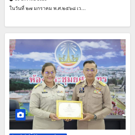
ในวันที่ ๒๗ มกราคม พ.ศ.๒๕๖๘ เว…