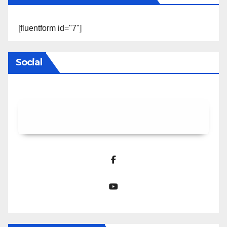
[fluentform id="7"]
Social
Facebook
YouTube