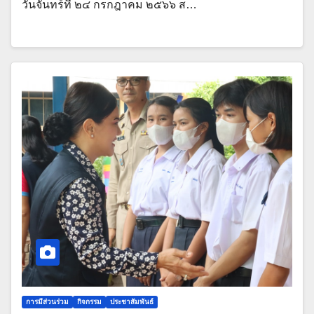
วันจันทร์ที่ ๒๔ กรกฎาคม ๒๕๖๖ ส…
การมีส่วนร่วม
กิจกรรม
ประชาสัมพันธ์