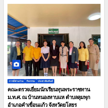
การมีส่วนร่วม
กิจกรรม
ประชาสัมพันธ์
คณะตรวจเยี่ยมนักเรียนทุนพระราชทาน
ม.ท.ศ. ณ บ้านหนองหาบแห ตำบลลุมพุก
อำเภอคำเขื่อนแก้ว จังหวัดยโสธร