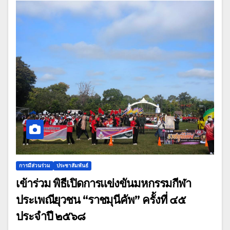
การมีส่วนร่วม
ประชาสัมพันธ์
เข้าร่วม พิธีเปิดการแข่งขันมหกรรมกีฬา
ประเพณียุวชน “ราชมุนีคัพ” ครั้งที่ ๔๕
ประจำปี ๒๕๖๘