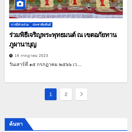
การมีส่วนร่วม
ประชาสัมพันธ์
ร่วมพิธีเจริญพระพุทธมนต์ ณ เขตอภัยทาน
ภูผานาบุญ
16 กรกฎาคม 2023
วันเสาร์ที่ ๑๕ กรกฎาคม ๒๕๖๖ เว…
Posts
1
2
pagination
ค้นหา