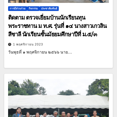
การมีส่วนร่วม
กิจกรรม
ประชาสัมพันธ์
ติดตาม ตรวจเยี่ยมบ้านนักเรียนทุน
พระราชทาน ม ท.ศ. รุ่นที่ ๑๔ นางสาวเกวลิน
สีชาลี นักเรียนชั้นมัธยมศึกษาปีที่ ม.๕/๓
1 พฤศจิกายน 2023
วันพุธที่ ๑ พฤศจิกายน ๒๕๖๖ นาย…