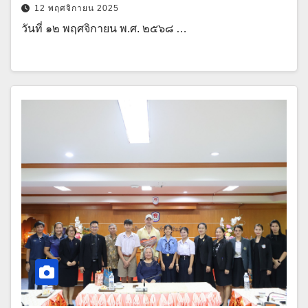
12 พฤศจิกายน 2025
วันที่ ๑๒ พฤศจิกายน พ.ศ. ๒๕๖๘ …