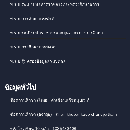
พ.ร.บ.ระเบียบบริหารราชการกระทรวงศึกษาธิการ
พ.ร.บ.การศึกษาแห่งชาติ
พ.ร.บ.ระเบียบข้าราชการและบุคลากรทางการศึกษา
พ.ร.บ.การศึกษาภาคบังคับ
พ.ร.บ.คุ้มครองข้อมูลส่วนบุคคล
ข้อมูลทั่วไป
ชื่อสถานศึกษา (ไทย) : คำเขื่อนแก้วชนูปถัมภ์
ชื่อสถานศึกษา (อังกฤษ) : Khamkhueankaeo chanupatham
รหัสโรงเรียน 10 หลัก : 1035430406